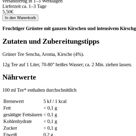
versandfertig in 1–3 Werktagen
Lieferzeit ca. 1–3 Tage
5,50
€
Fruchtiger Grüntee mit ganzen Kirschen und intensivem Kirsch
Zutaten und Zubereitungstipps
Grüner Tee Sencha, Aroma, Kirsche (4%).
12g Tee auf 1 Liter, 70-80° heißes Wasser; ca. 2 Min. ziehen lassen.
Nährwerte
100 ml Tee* enthalten durchschnittlich
Brennwert
5 kJ / 1 kcal
Fett
< 0,1 g
gesättigte Fettsäuren
< 0,1 g
Kohlenhydrate
< 0,1 g
Zucker
< 0,1 g
Eiweiß
0,2 g