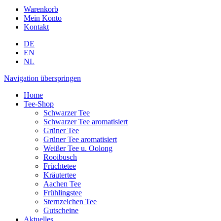
Warenkorb
Mein Konto
Kontakt
DE
EN
NL
Navigation überspringen
Home
Tee-Shop
Schwarzer Tee
Schwarzer Tee aromatisiert
Grüner Tee
Grüner Tee aromatisiert
Weißer Tee u. Oolong
Rooibusch
Früchtetee
Kräutertee
Aachen Tee
Frühlingstee
Sternzeichen Tee
Gutscheine
Aktuelles