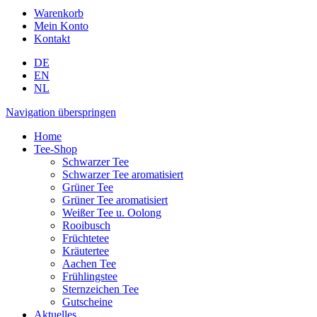
Warenkorb
Mein Konto
Kontakt
DE
EN
NL
Navigation überspringen
Home
Tee-Shop
Schwarzer Tee
Schwarzer Tee aromatisiert
Grüner Tee
Grüner Tee aromatisiert
Weißer Tee u. Oolong
Rooibusch
Früchtetee
Kräutertee
Aachen Tee
Frühlingstee
Sternzeichen Tee
Gutscheine
Aktuelles