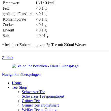
Brennwert
1 kJ / 0 kcal
Fett
< 0,1 g
gesättigte Fettsäuren
< 0,1 g
Kohlenhydrate
< 0,1 g
Zucker
< 0,1 g
Eiweiß
< 0,1 g
Salz
< 0,01 g
* bei einer Zubereitung von 3g Tee mit 200ml Wasser
Zurück
Navigation überspringen
Home
Tee-Shop
Schwarzer Tee
Schwarzer Tee aromatisiert
Grüner Tee
Grüner Tee aromatisiert
Weißer Tee u. Oolong