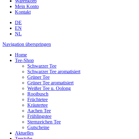
Warenkorb
Mein Konto
Kontakt
DE
EN
NL
Navigation überspringen
Home
Tee-Shop
Schwarzer Tee
Schwarzer Tee aromatisiert
Grüner Tee
Grüner Tee aromatisiert
Weißer Tee u. Oolong
Rooibusch
Früchtetee
Kräutertee
Aachen Tee
Frühlingstee
Sternzeichen Tee
Gutscheine
Aktuelles
Teestube