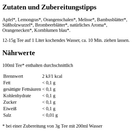
Zutaten und Zubereitungstipps
Apfel*, Lemongras*, Orangenschalen*, Melisse*, Bambusblätter*,
Süßholzwurzel*, Brombeerblätter*, natürliches Aroma*,
Orangenecken*, Kornblumen blau*.
12-15g Tee auf 1 Liter kochendes Wasser, ca. 10 Min. ziehen lassen.
Nährwerte
100ml Tee* enthalten durchschnittlich
Brennwert
2 kJ/1 kcal
Fett
< 0,1 g
gesättigte Fettsäuren
< 0,1 g
Kohlenhydrate
< 0,1 g
Zucker
< 0,1 g
Eiweiß
< 0,1 g
Salz
< 0,01 g
* bei einer Zubereitung von 3g Tee mit 200ml Wasser