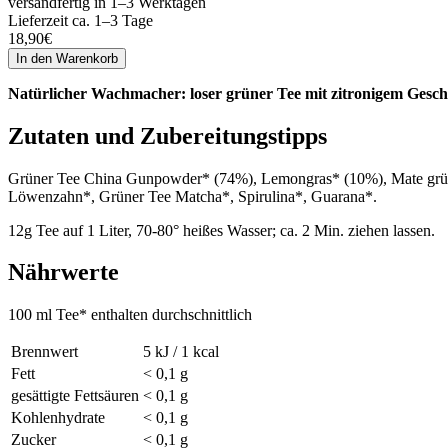
versandfertig in 1–3 Werktagen
Lieferzeit ca. 1–3 Tage
18,90
€
Natürlicher Wachmacher: loser grüner Tee mit zitronigem Gesc
Zutaten und Zubereitungstipps
Grüner Tee China Gunpowder* (74%), Lemongras* (10%), Mate grün*
Löwenzahn*, Grüner Tee Matcha*, Spirulina*, Guarana*.
12g Tee auf 1 Liter, 70-80° heißes Wasser; ca. 2 Min. ziehen lassen.
Nährwerte
100 ml Tee* enthalten durchschnittlich
Brennwert
5 kJ / 1 kcal
Fett
< 0,1 g
gesättigte Fettsäuren
< 0,1 g
Kohlenhydrate
< 0,1 g
Zucker
< 0,1 g