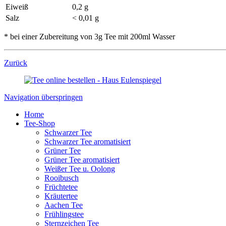
Eiweiß
0,2 g
Salz
< 0,01 g
* bei einer Zubereitung von 3g Tee mit 200ml Wasser
Zurück
Navigation überspringen
Home
Tee-Shop
Schwarzer Tee
Schwarzer Tee aromatisiert
Grüner Tee
Grüner Tee aromatisiert
Weißer Tee u. Oolong
Rooibusch
Früchtetee
Kräutertee
Aachen Tee
Frühlingstee
Sternzeichen Tee