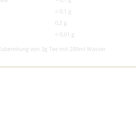
< 0,1 g
0,2 g
< 0,01 g
 Zubereitung von 3g Tee mit 200ml Wasser