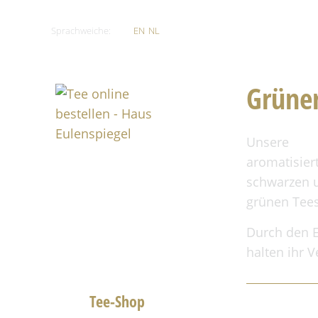
Sprachweiche:
DE
EN
NL
Grüner
Unsere
aromatisier
schwarzen 
grünen Tees
Durch den E
halten ihr 
Home
Tee-Shop