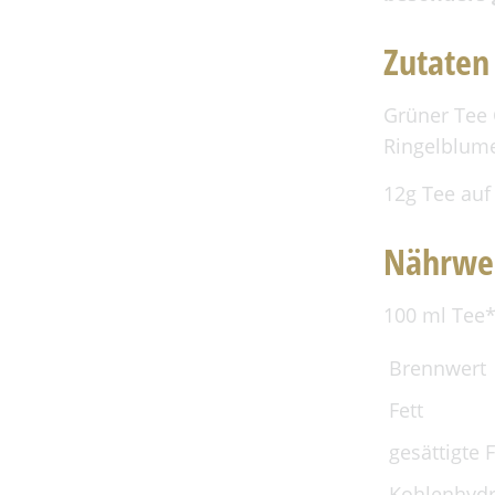
Gutscheine
Zutaten
Aktuelles
Teestube
Grüner Tee 
Tee Tastings
Ringelblum
Historie
12g Tee auf 
Nährwe
100 ml Tee*
Brennwert
Fett
gesättigte 
Kohlenhydr