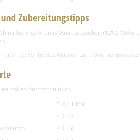
 und Zubereitungstipps
China Sencha, Ananas (Ananas, Zucker) (12%), Melone 
en.
1 Liter, 70-80° heißes Wasser; ca. 2 Min. ziehen lasse
rte
 enthalten durchschnittlich
5 kJ / 1 kcal
< 0,1 g
Fettsäuren
< 0,1 g
ate
< 0,1 g