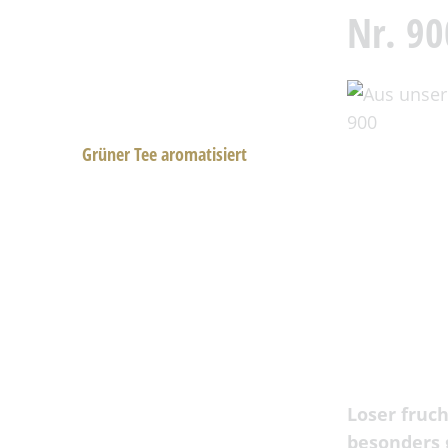
Nr. 9
Schwarzer Tee
Schwarzer Tee
aromatisiert
Grüner Tee
Grüner Tee aromatisiert
Weißer Tee u. Oolong
Rooibusch
Früchtetee
Kräutertee
Aachen Tee
Frühlingstee
Loser fruc
Sternzeichen Tee
besonders 