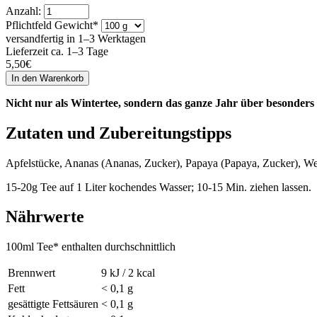
Anzahl:
Pflichtfeld
Gewicht
*
versandfertig in 1–3 Werktagen
Lieferzeit ca. 1–3 Tage
5,50
€
Nicht nur als Wintertee, sondern das ganze Jahr über besonders 
Zutaten und Zubereitungstipps
Apfelstücke, Ananas (Ananas, Zucker), Papaya (Papaya, Zucker), W
15-20g Tee auf 1 Liter kochendes Wasser; 10-15 Min. ziehen lassen.
Nährwerte
100ml Tee* enthalten durchschnittlich
Brennwert
9 kJ / 2 kcal
Fett
< 0,1 g
gesättigte Fettsäuren
< 0,1 g