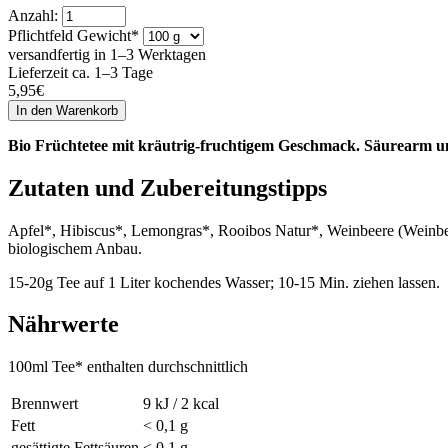
Anzahl:
Pflichtfeld
Gewicht
*
versandfertig in 1–3 Werktagen
Lieferzeit ca. 1–3 Tage
5,95
€
Bio Früchtetee mit kräutrig-fruchtigem Geschmack. Säurearm 
Zutaten und Zubereitungstipps
Apfel*, Hibiscus*, Lemongras*, Rooibos Natur*, Weinbeere (Weinbee
biologischem Anbau.
15-20g Tee auf 1 Liter kochendes Wasser; 10-15 Min. ziehen lassen.
Nährwerte
100ml Tee* enthalten durchschnittlich
Brennwert
9 kJ / 2 kcal
Fett
< 0,1 g
gesättigte Fettsäuren
< 0,1 g