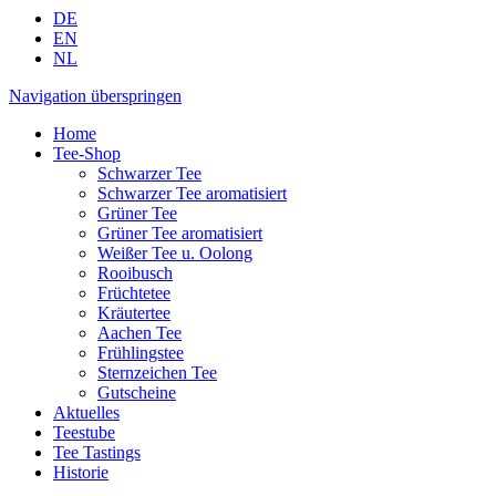
DE
EN
NL
Navigation überspringen
Home
Tee-Shop
Schwarzer Tee
Schwarzer Tee aromatisiert
Grüner Tee
Grüner Tee aromatisiert
Weißer Tee u. Oolong
Rooibusch
Früchtetee
Kräutertee
Aachen Tee
Frühlingstee
Sternzeichen Tee
Gutscheine
Aktuelles
Teestube
Tee Tastings
Historie