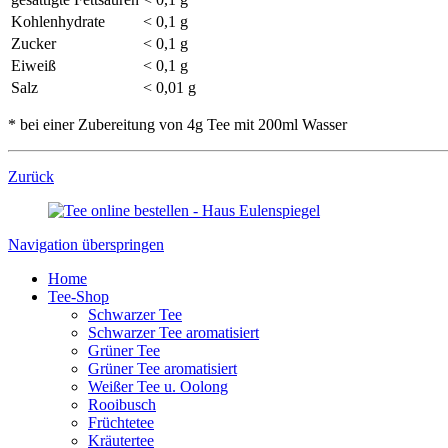
Kohlenhydrate
< 0,1 g
Zucker
< 0,1 g
Eiweiß
< 0,1 g
Salz
< 0,01 g
* bei einer Zubereitung von 4g Tee mit 200ml Wasser
Zurück
Navigation überspringen
Home
Tee-Shop
Schwarzer Tee
Schwarzer Tee aromatisiert
Grüner Tee
Grüner Tee aromatisiert
Weißer Tee u. Oolong
Rooibusch
Früchtetee
Kräutertee