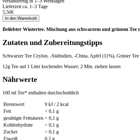
versandfertig in 1–3 Werktagen
Lieferzeit ca. 1–3 Tage
5,50
€
Beliebter Wintertee. Mischung aus schwarzem und grünem Tee m
Zutaten und Zubereitungstipps
Schwarzer Tee Ceylon, -Südindien, -China, Apfel (11%), Grüner T
12g Tee auf 1 Liter kochendes Wasser; 2 Min. ziehen lassen
Nährwerte
100 ml Tee* enthalten durchschnittlich
Brennwert
9 kJ / 2 kcal
Fett
< 0,1 g
gesättigte Fettsäuren
< 0,1 g
Kohlenhydrate
< 0,1 g
Zucker
< 0,1 g
Eiweiß
0,2 g