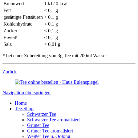
Brennwert
1 kJ / 0 kcal
Fett
< 0,1 g
gesättigte Fettsäuren
< 0,1 g
Kohlenhydrate
< 0,1 g
Zucker
< 0,1 g
Eiweiß
< 0,1 g
Salz
< 0,01 g
* bei einer Zubereitung von 3g Tee mit 200ml Wasser
Zurück
Navigation überspringen
Home
Tee-Shop
Schwarzer Tee
Schwarzer Tee aromatisiert
Grüner Tee
Grüner Tee aromatisiert
Weißer Tee u. Oolong