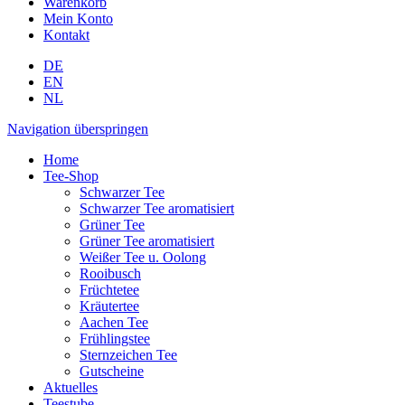
Warenkorb
Mein Konto
Kontakt
DE
EN
NL
Navigation überspringen
Home
Tee-Shop
Schwarzer Tee
Schwarzer Tee aromatisiert
Grüner Tee
Grüner Tee aromatisiert
Weißer Tee u. Oolong
Rooibusch
Früchtetee
Kräutertee
Aachen Tee
Frühlingstee
Sternzeichen Tee
Gutscheine
Aktuelles
Teestube