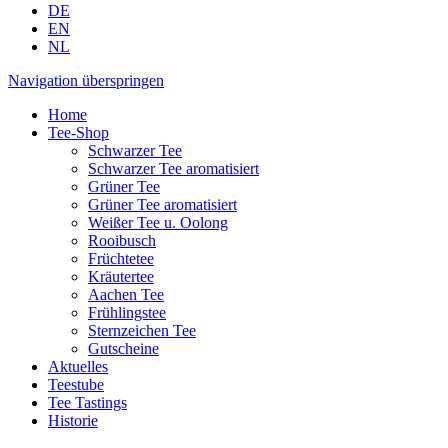
DE
EN
NL
Navigation überspringen
Home
Tee-Shop
Schwarzer Tee
Schwarzer Tee aromatisiert
Grüner Tee
Grüner Tee aromatisiert
Weißer Tee u. Oolong
Rooibusch
Früchtetee
Kräutertee
Aachen Tee
Frühlingstee
Sternzeichen Tee
Gutscheine
Aktuelles
Teestube
Tee Tastings
Historie