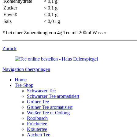
Kohlenhydrate
< 0,1 g
Zucker
< 0,1 g
Eiweiß
< 0,1 g
Salz
< 0,01 g
* bei einer Zubereitung von 4g Tee mit 200ml Wasser
Zurück
Navigation überspringen
Home
Tee-Shop
Schwarzer Tee
Schwarzer Tee aromatisiert
Grüner Tee
Grüner Tee aromatisiert
Weißer Tee u. Oolong
Rooibusch
Früchtetee
Kräutertee
Aachen Tee