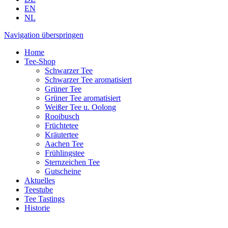
EN
NL
Navigation überspringen
Home
Tee-Shop
Schwarzer Tee
Schwarzer Tee aromatisiert
Grüner Tee
Grüner Tee aromatisiert
Weißer Tee u. Oolong
Rooibusch
Früchtetee
Kräutertee
Aachen Tee
Frühlingstee
Sternzeichen Tee
Gutscheine
Aktuelles
Teestube
Tee Tastings
Historie