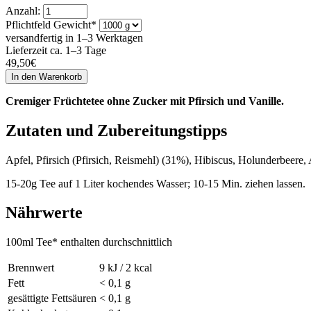
Anzahl:
Pflichtfeld
Gewicht
*
versandfertig in 1–3 Werktagen
Lieferzeit ca. 1–3 Tage
49,50
€
Cremiger Früchtetee ohne Zucker mit Pfirsich und Vanille.
Zutaten und Zubereitungstipps
Apfel, Pfirsich (Pfirsich, Reismehl) (31%), Hibiscus, Holunderbeere
15-20g Tee auf 1 Liter kochendes Wasser; 10-15 Min. ziehen lassen.
Nährwerte
100ml Tee* enthalten durchschnittlich
Brennwert
9 kJ / 2 kcal
Fett
< 0,1 g
gesättigte Fettsäuren
< 0,1 g