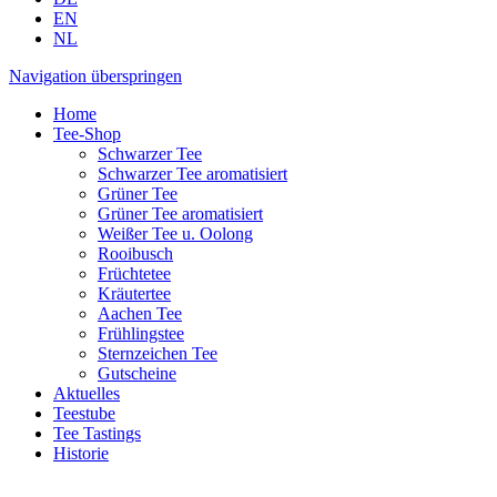
EN
NL
Navigation überspringen
Home
Tee-Shop
Schwarzer Tee
Schwarzer Tee aromatisiert
Grüner Tee
Grüner Tee aromatisiert
Weißer Tee u. Oolong
Rooibusch
Früchtetee
Kräutertee
Aachen Tee
Frühlingstee
Sternzeichen Tee
Gutscheine
Aktuelles
Teestube
Tee Tastings
Historie