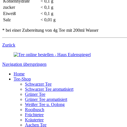
Kohlenhydrate
< 0,1 g
zucker
< 0,1 g
Eiweiß
< 0,1 g
Salz
< 0,01 g
* bei einer Zubereitung von 4g Tee mit 200ml Wasser
Zurück
Navigation überspringen
Home
Tee-Shop
Schwarzer Tee
Schwarzer Tee aromatisiert
Grüner Tee
Grüner Tee aromatisiert
Weißer Tee u. Oolong
Rooibusch
Früchtetee
Kräutertee
Aachen Tee