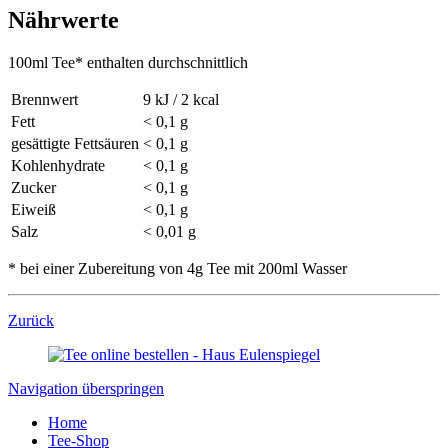
Nährwerte
100ml Tee* enthalten durchschnittlich
Brennwert
9 kJ / 2 kcal
Fett
< 0,1 g
gesättigte Fettsäuren
< 0,1 g
Kohlenhydrate
< 0,1 g
Zucker
< 0,1 g
Eiweiß
< 0,1 g
Salz
< 0,01 g
* bei einer Zubereitung von 4g Tee mit 200ml Wasser
Zurück
Navigation überspringen
Home
Tee-Shop