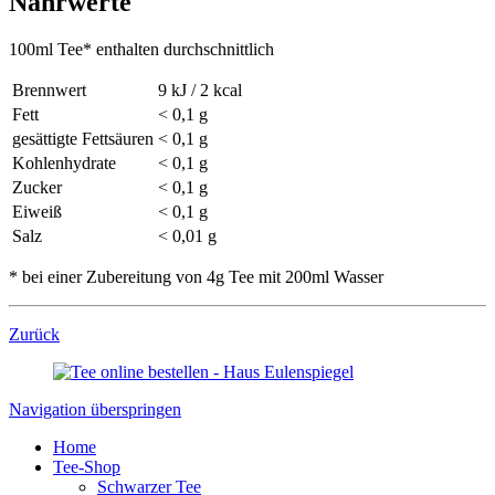
Nährwerte
100ml Tee* enthalten durchschnittlich
Brennwert
9 kJ / 2 kcal
Fett
< 0,1 g
gesättigte Fettsäuren
< 0,1 g
Kohlenhydrate
< 0,1 g
Zucker
< 0,1 g
Eiweiß
< 0,1 g
Salz
< 0,01 g
* bei einer Zubereitung von 4g Tee mit 200ml Wasser
Zurück
Navigation überspringen
Home
Tee-Shop
Schwarzer Tee