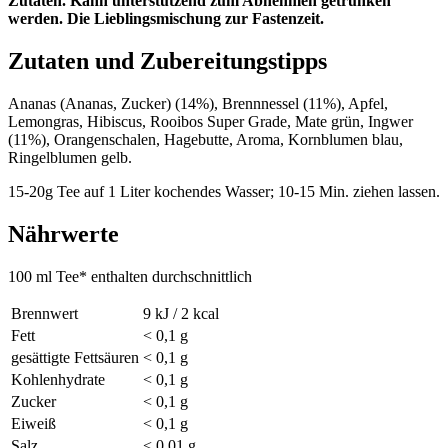
Zutaten. Kann unterstützend zum Abnehmen getrunken
werden. Die Lieblingsmischung zur Fastenzeit.
Zutaten und Zubereitungstipps
Ananas (Ananas, Zucker) (14%), Brennnessel (11%), Apfel,
Lemongras, Hibiscus, Rooibos Super Grade, Mate grün, Ingwer
(11%), Orangenschalen, Hagebutte, Aroma, Kornblumen blau,
Ringelblumen gelb.
15-20g Tee auf 1 Liter kochendes Wasser; 10-15 Min. ziehen lassen.
Nährwerte
100 ml Tee* enthalten durchschnittlich
Brennwert
9 kJ / 2 kcal
Fett
< 0,1 g
gesättigte Fettsäuren
< 0,1 g
Kohlenhydrate
< 0,1 g
Zucker
< 0,1 g
Eiweiß
< 0,1 g
Salz
< 0,01 g